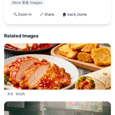
More 美食 images
🔍 Zoom In
🔗 Share
🏠 back_home
Related Images
美食 · 锅包肉