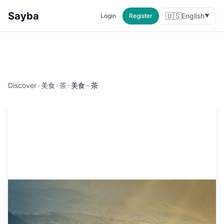
Sayba
🇺🇸
English
Login
Register
▼
Discover
›
美食
›
茶
›
美食 · 茶