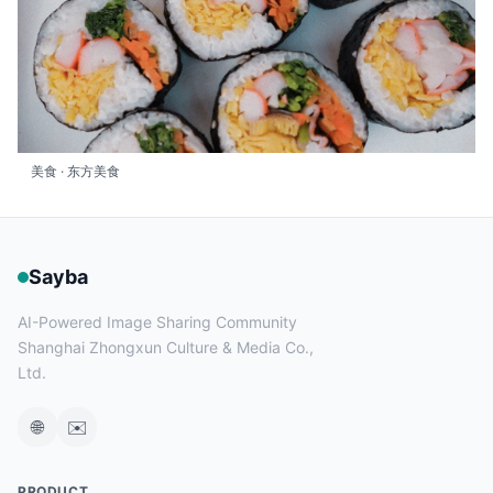
美食 · 东方美食
Sayba
AI-Powered Image Sharing Community
Shanghai Zhongxun Culture & Media Co.,
Ltd.
🌐
✉️
PRODUCT