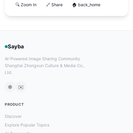
🔍 Zoom In
🔗 Share
🏠 back_home
Sayba
AI-Powered Image Sharing Community
Shanghai Zhongxun Culture & Media Co.,
Ltd.
🌐
✉️
PRODUCT
Discover
Explore Popular Topics