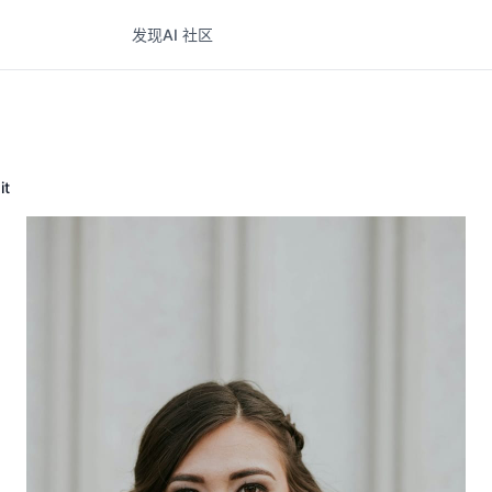
发现
AI 社区
it