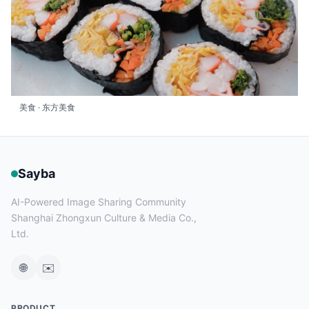
美食 · 东方美食
Sayba
AI-Powered Image Sharing Community
Shanghai Zhongxun Culture & Media Co.,
Ltd.
🌐
✉️
PRODUCT