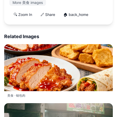
More 美食 images
🔍 Zoom In
🔗 Share
🏠 back_home
Related Images
美食 · 锅包肉