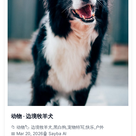
动物 · 边境牧羊犬
📁 动物
🏷️ 边境牧羊犬,黑白狗,宠物特写,快乐,户外
📅 Mar 20, 2026
🤖 Sayba AI