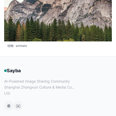
动物 · animals
Sayba
AI-Powered Image Sharing Community
Shanghai Zhongxun Culture & Media Co.,
Ltd.
🌐
✉️