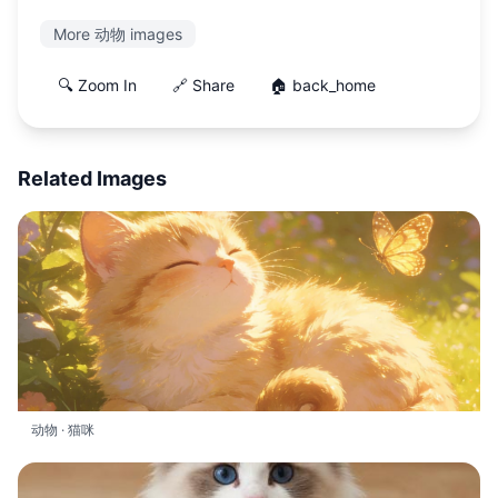
More 动物 images
🔍 Zoom In
🔗 Share
🏠 back_home
Related Images
动物 · 猫咪