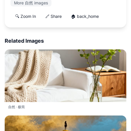
More 自然 images
🔍 Zoom In
🔗 Share
🏠 back_home
Related Images
自然 · 极简