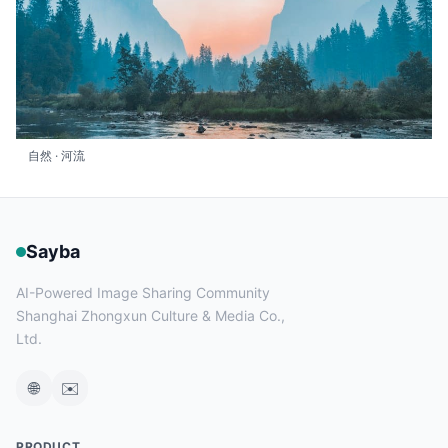
自然 · 河流
Sayba
AI-Powered Image Sharing Community
Shanghai Zhongxun Culture & Media Co.,
Ltd.
🌐
✉️
PRODUCT