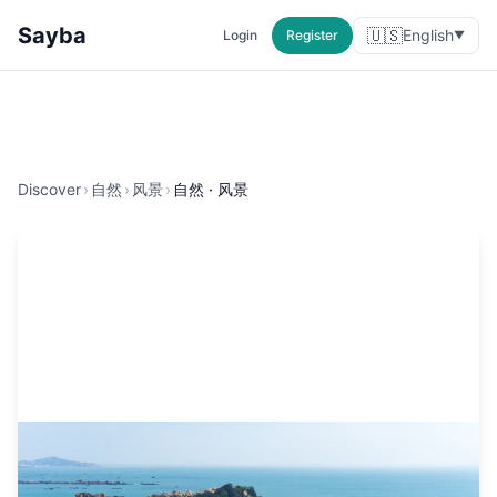
Sayba
🇺🇸
English
Login
Register
▼
Discover
›
自然
›
风景
›
自然 · 风景