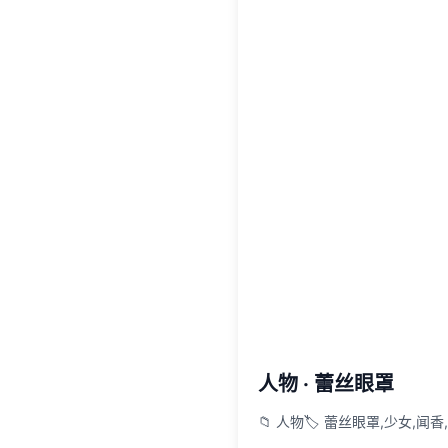
人物 · 蕾丝眼罩
📁 人物
🏷️ 蕾丝眼罩,少女,闻香