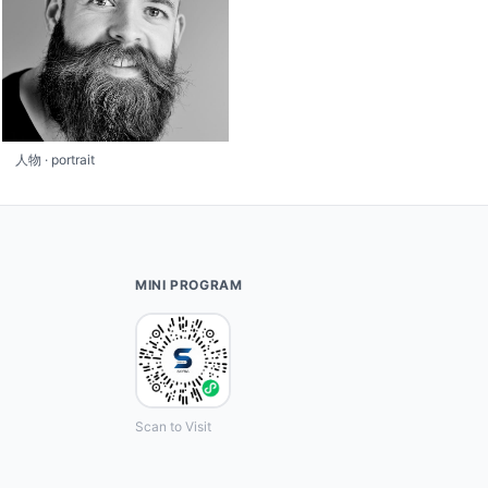
人物 · portrait
MINI PROGRAM
Scan to Visit