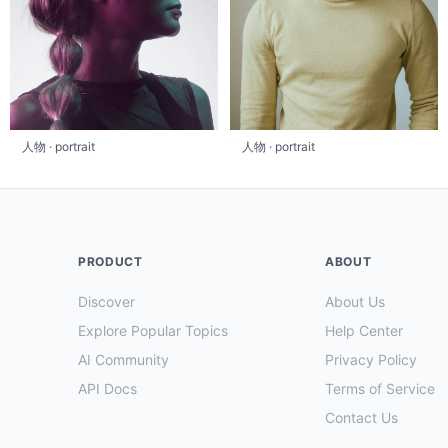
人物 · portrait
人物 · portrait
PRODUCT
ABOUT
Discover
About Us
Explore Popular Topics
Help Center
AI Community
Privacy Policy
API Docs
Terms of Service
Contact Us