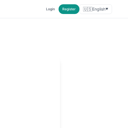
🇺🇸
English
Login
Register
▼