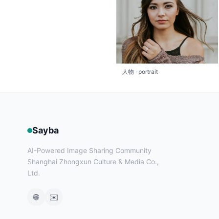
人物 · portrait
Sayba
AI-Powered Image Sharing Community
Shanghai Zhongxun Culture & Media Co.,
Ltd.
🌐
✉️