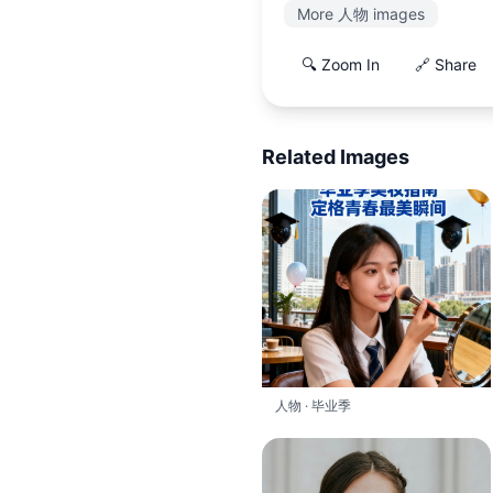
More 人物 images
🔍 Zoom In
🔗 Share
Related Images
人物 · 毕业季