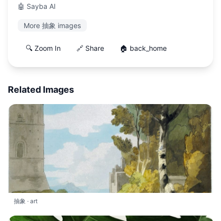
🤖 Sayba AI
More 抽象 images
🔍 Zoom In
🔗 Share
🏠 back_home
Related Images
抽象 · art