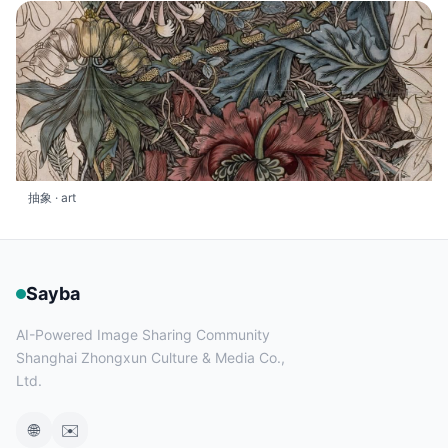
抽象 · art
Sayba
AI-Powered Image Sharing Community
Shanghai Zhongxun Culture & Media Co.,
Ltd.
🌐
✉️